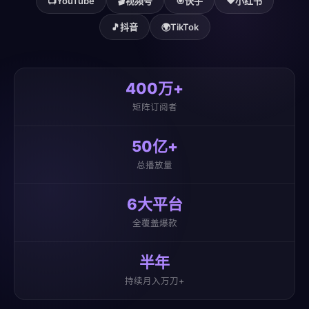
📺
YouTube
🎬
视频号
🎯
快手
❤️
小红书
🎵
抖音
🌍
TikTok
400万+
矩阵订阅者
50亿+
总播放量
6大平台
全覆盖爆款
半年
持续月入万刀+