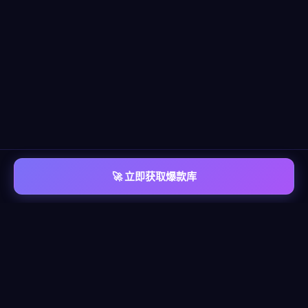
🚀 立即获取爆款库
📡 平台覆盖
覆盖
六大主流平台
每个平台都有独立的爆款情报库，包含脚本模板、算法洞察、