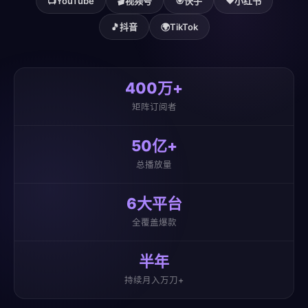
📺
YouTube
🎬
视频号
🎯
快手
❤️
小红书
🎵
抖音
🌍
TikTok
400万+
矩阵订阅者
50亿+
总播放量
6大平台
全覆盖爆款
半年
持续月入万刀+