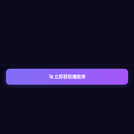
🚀 立即获取爆款库
📡 平台覆盖
覆盖
六大主流平台
每个平台都有独立的爆款情报库，包含脚本模板、算法洞察、