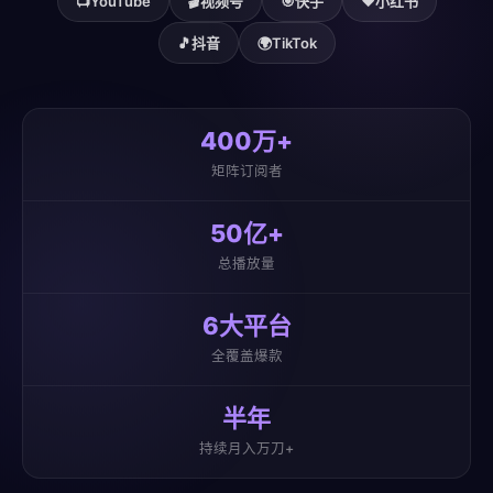
📺
YouTube
🎬
视频号
🎯
快手
❤️
小红书
🎵
抖音
🌍
TikTok
400万+
矩阵订阅者
50亿+
总播放量
6大平台
全覆盖爆款
半年
持续月入万刀+