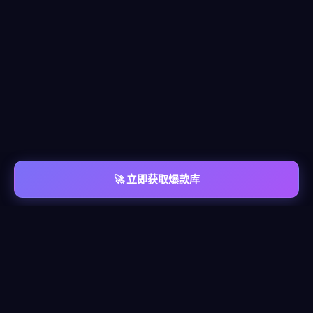
🚀 立即获取爆款库
📡 平台覆盖
覆盖
六大主流平台
每个平台都有独立的爆款情报库，包含脚本模板、算法洞察、