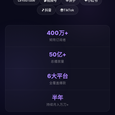
📺
YouTube
🎬
视频号
🎯
快手
❤️
小红书
🎵
抖音
🌍
TikTok
400万+
矩阵订阅者
50亿+
总播放量
6大平台
全覆盖爆款
半年
持续月入万刀+