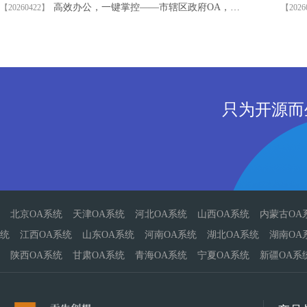
高效办公，一键掌控——市辖区政府OA，智慧政务新体验！
【20260422】
【2026
只为开源而
北京OA系统
天津OA系统
河北OA系统
山西OA系统
内蒙古OA
统
江西OA系统
山东OA系统
河南OA系统
湖北OA系统
湖南OA
陕西OA系统
甘肃OA系统
青海OA系统
宁夏OA系统
新疆OA系