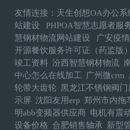
友情连接：
天生创想OA办公
站建设
PHPOA智慧志愿者服
慧钢材物流网站建设
广安疫情
开源餐饮服务许可证（药监版
竣工资料
汾西智慧钢材物流
中心怎么在线加工
广州微crm
轮带大齿轮
黑龙江不锈钢阀门
示屏
沈阳友用erp
郑州市内拖
明abb变频器供应商
电机有震
设备价格
合肥销售轴承
新型