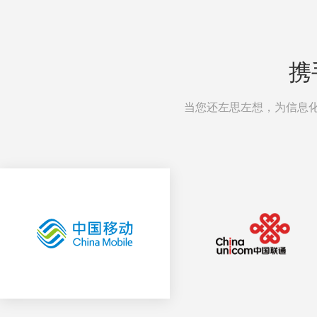
携
当您还左思左想，为信息