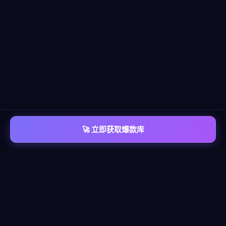
🚀 立即获取爆款库
📡 平台覆盖
覆盖
六大主流平台
每个平台都有独立的爆款情报库，包含脚本模板、算法洞察、