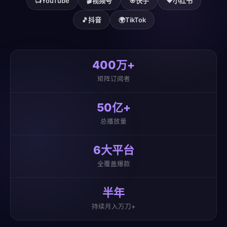
📺
YouTube
🎬
视频号
🎯
快手
❤️
小红书
🎵
抖音
🌍
TikTok
400万+
矩阵订阅者
50亿+
总播放量
6大平台
全覆盖爆款
半年
持续月入万刀+