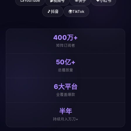
📺
YouTube
🎬
视频号
🎯
快手
❤️
小红书
🎵
抖音
🌍
TikTok
400万+
矩阵订阅者
50亿+
总播放量
6大平台
全覆盖爆款
半年
持续月入万刀+