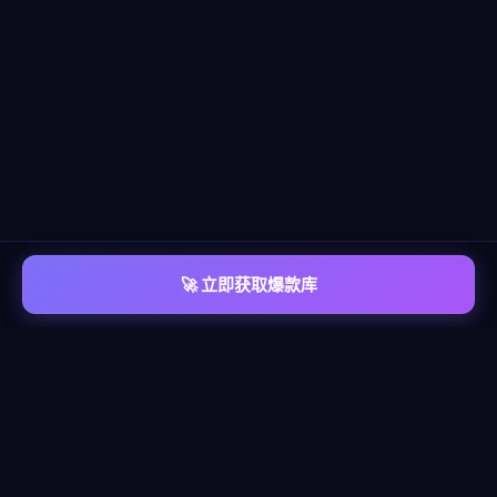
🚀 立即获取爆款库
📡 平台覆盖
覆盖
六大主流平台
每个平台都有独立的爆款情报库，包含脚本模板、算法洞察、