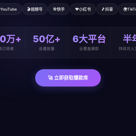

YouTube
🎬
视频号
🎯
快手
❤️
小红书
🎵
抖音
🌍
TikT
00万+
50亿+
6大平台
半
阵订阅者
总播放量
全覆盖爆款
持续月入
🚀 立即获取爆款库