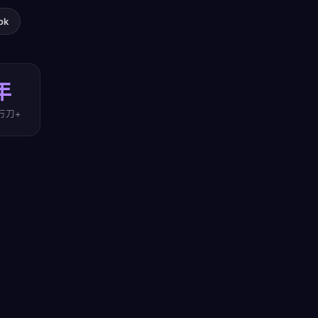
ok
年
万刀+