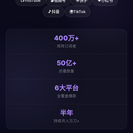
📺
YouTube
🎬
视频号
🎯
快手
❤️
小红书
🎵
抖音
🌍
TikTok
400万+
矩阵订阅者
50亿+
总播放量
6大平台
全覆盖爆款
半年
持续月入万刀+