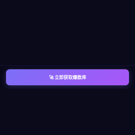
🚀 立即获取爆款库
📡 平台覆盖
覆盖
六大主流平台
每个平台都有独立的爆款情报库，包含脚本模板、算法洞察、