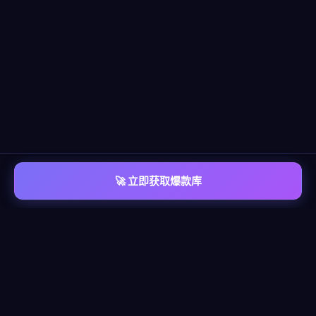
🚀 立即获取爆款库
📡 平台覆盖
覆盖
六大主流平台
每个平台都有独立的爆款情报库，包含脚本模板、算法洞察、