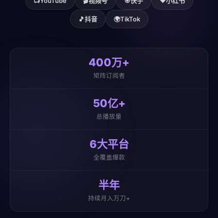
📺
YouTube
🎬
视频号
🎯
快手
❤️
小红书
🎵
抖音
🌍
TikTok
400万+
矩阵订阅者
50亿+
总播放量
6大平台
全覆盖爆款
半年
持续月入万刀+