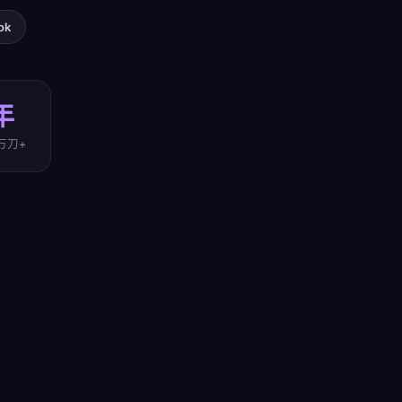
ok
年
万刀+