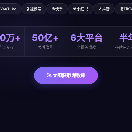

YouTube
🎬
视频号
🎯
快手
❤️
小红书
🎵
抖音
🌍
TikT
00万+
50亿+
6大平台
半
阵订阅者
总播放量
全覆盖爆款
持续月入
🚀 立即获取爆款库