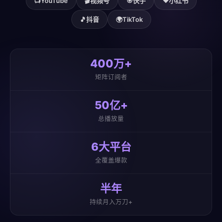
📺
YouTube
🎬
视频号
🎯
快手
❤️
小红书
🎵
抖音
🌍
TikTok
400万+
矩阵订阅者
50亿+
总播放量
6大平台
全覆盖爆款
半年
持续月入万刀+