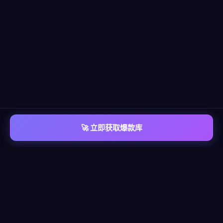
🚀 立即获取爆款库
📡 平台覆盖
覆盖
六大主流平台
每个平台都有独立的爆款情报库，包含脚本模板、算法洞察、