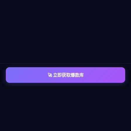
🚀 立即获取爆款库
📡 平台覆盖
覆盖
六大主流平台
每个平台都有独立的爆款情报库，包含脚本模板、算法洞察、