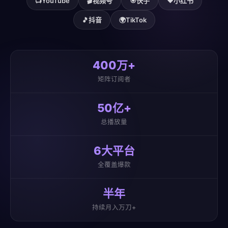
📺
YouTube
🎬
视频号
🎯
快手
❤️
小红书
🎵
抖音
🌍
TikTok
400万+
矩阵订阅者
50亿+
总播放量
6大平台
全覆盖爆款
半年
持续月入万刀+